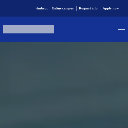
|
|
&nbsp;
Online campus
Request info
Apply now